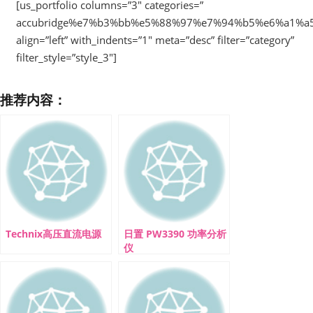
[us_portfolio columns=”3″ categories=”
accubridge%e7%b3%bb%e5%88%97%e7%94%b5%e6%a1%a
align=”left” with_indents=”1″ meta=”desc” filter=”category”
filter_style=”style_3″]
推荐内容：
Technix高压直流电源
日置 PW3390 功率分析
仪