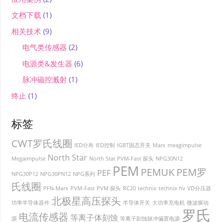
文档下载
(1)
相关技术
(9)
电气类传感器
(2)
电源类&发生器
(6)
脉冲磁控溅射
(1)
终止
(1)
标签
CWT罗氏线圈
IED分布
IED控制
IGBT固态开关
Marx
meagimpulse
North Star
Megaimpulse
North Star PVM-Fast 探头
NPG30N12
PEM
PEMUK
PEM罗
PEF
NPG30P12
NPG30PN12
NPG系列
氏线圈
PFN-Marx
PVM-Fast
PVM 探头
RC20
technix
technix hv
VD分压器
北极星高压探头
功率半导体器件
半导体开关
大功率充电机
微波驱动
罗氏
电流传感器
等离子体刻蚀
源
等离子刻蚀脉冲偏置电源