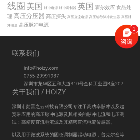
线圈
美国
英国
霍尔效应
食品处
脉冲电源
脉冲调制器
高压分压器
理
高压探头
高压直流电源
高压纳秒脉冲发生器
高压脉
高压脉冲电源
冲测量
1
联系我们
info@hoizy.com
0755-29991987
深圳市龙华区五和大道310号金科工业园B座207
关于我们 / HOIZY
深圳市勋雷之云科技有限公司专注于高功率脉冲以及超
宽带应用的高压脉冲电源及其相关的脉冲电流和电压测
试；高精度直流电流源及其精密直流电流传感器。
以及用于微波系统的固态调制器驱动电源，普克尔盒等